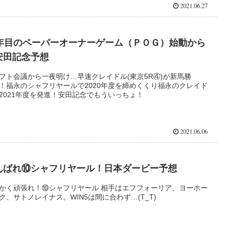
2021.06.27
5年目のペーパーオーナーゲーム（ＰＯＧ）始動から
安田記念予想
フト会議から一夜明け…早速クレイドル(東京5R④)が新馬勝
！福永のシャフリヤールで2020年度を締めくくり福永のクレイド
2021年度を発進！安田記念でもういっちょ！
2021.06.06
んばれ⑩シャフリヤール！日本ダービー予想
かく頑張れ！⑩シャフリヤール 相手はエフフォーリア、ヨーホー
ク、サトノレイナス。WIN5は間に合わず…(T_T)