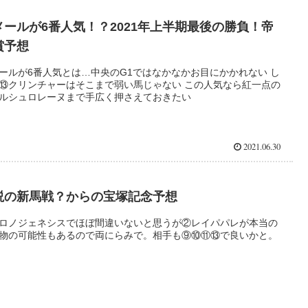
メールが6番人気！？2021年上半期最後の勝負！帝
賞予想
ールが6番人気とは…中央のG1ではなかなかお目にかかれない し
⑬クリンチャーはそこまで弱い馬じゃない この人気なら紅一点の
ルシュロレーヌまで手広く押さえておきたい
2021.06.30
説の新馬戦？からの宝塚記念予想
ロノジェネシスでほぼ間違いないと思うが②レイパパレが本当の
物の可能性もあるので両にらみで。相手も⑨⑩⑪⑬で良いかと。