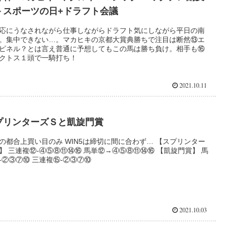
－スポーツの日+ドラフト会議
応にうなされながら仕事しながらドラフト気にしながら平日の南
。集中できない…。マカヒキの京都大賞典勝ちで注目は断然⑬エ
ピネル？とは言え普通に予想してもこの馬は勝ち負け。相手も⑯
クトス１頭で一騎打ち！
2021.10.11
プリンターズＳと凱旋門賞
の都合上買い目のみ WIN5は締切に間に合わず… 【スプリンター
】 三連複⑫-④⑤⑧⑪⑭⑯ 馬単⑫→④⑤⑧⑪⑭⑯ 【凱旋門賞】 馬
-②③⑦⑩ 三連複⑮-②③⑦⑩
2021.10.03