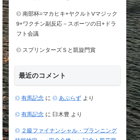
南部杯=マカヒキ+ヤクルトVマジック
9+ワクチン副反応－スポーツの日+ドラ
フト会議
スプリンターズＳと凱旋門賞
最近のコメント
有馬記念
に
あぶらず
より
有馬記念
に
臼木豊
より
２級ファイナンシャル・プランニング