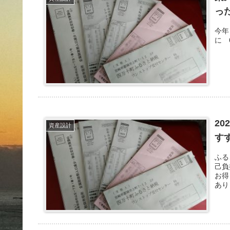
った
今年
に 6
2
資産設計
す
ふる
己負
お得
あり