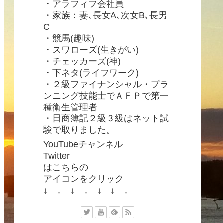
・アラフィフ会社員
・家族：妻､長女A､次女B､長男
C
・競馬(趣味)
・スワローズ(生きがい)
・チェッカーズ(神)
・下ネタ(ライフワーク)
・２級ファイナンシャル・プラ
ンニング技能士でＡＦＰで第一
種衛生管理者
・日商簿記２級３級はネット試
験で取りました。
YouTubeチャンネル
Twitter
はこちらの
アイコンをクリック
↓ ↓ ↓ ↓ ↓ ↓ ↓