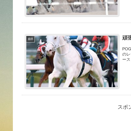
頑
娘B
PO
のレ
ース
スポ