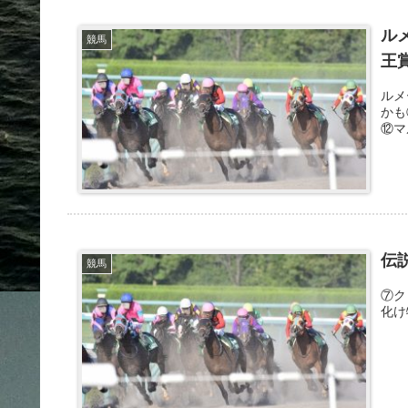
ル
競馬
王
ルメ
かも
⑫マ
伝
競馬
⑦ク
化け