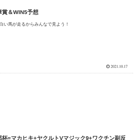
華賞＆WIN5予想
白い馬が走るからみんなで見よう！
2021.10.17
部杯=マカヒキ+ヤクルトVマジック9+ワクチン副反