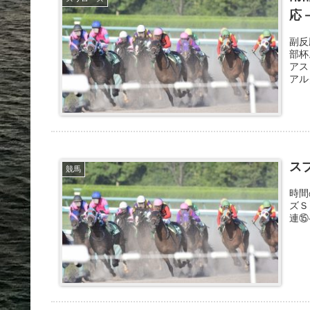
応
副反
部杯
アス
アル
ス
競馬
時間
ズＳ
連⑮