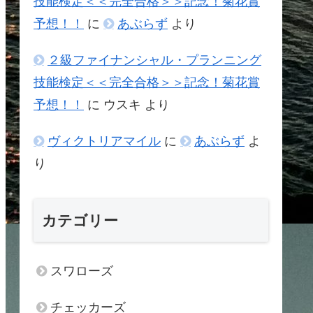
技能検定＜＜完全合格＞＞記念！菊花賞
予想！！
に
あぶらず
より
２級ファイナンシャル・プランニング
技能検定＜＜完全合格＞＞記念！菊花賞
予想！！
に
ウスキ
より
ヴィクトリアマイル
に
あぶらず
よ
り
カテゴリー
スワローズ
チェッカーズ