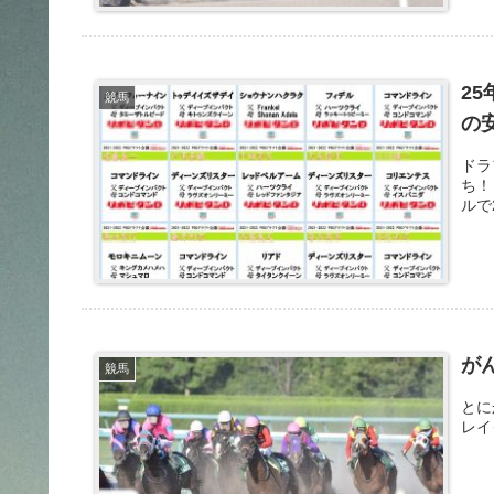
2
競馬
の
ドラ
ち！
ルで
が
競馬
とに
レイ