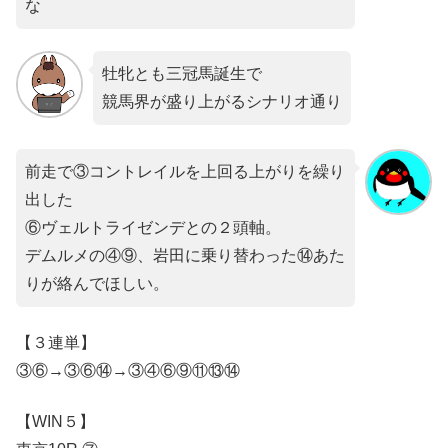
な
牡牝とも三冠馬誕生で
競馬界が盛り上がるシナリオ通り
前走で③コントレイルを上回る上がりを繰り
出した
⑥ヴェルトライゼンデとの２頭軸。
デムルメの④⑨、岩田に乗り替わった⑭あた
りが絡んでほしい。
【３連単】
③⑥→③⑥⑭→③④⑥⑨⑪⑬⑭
【WIN５】