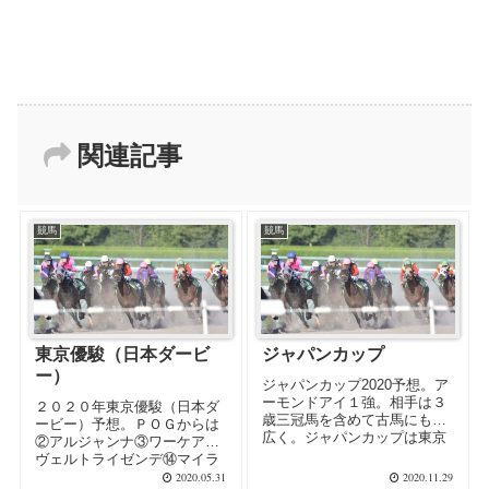
関連記事
競馬
競馬
東京優駿（日本ダービ
ジャパンカップ
ー）
ジャパンカップ2020予想。ア
ーモンドアイ１強。相手は３
２０２０年東京優駿（日本ダ
歳三冠馬を含めて古馬にも手
ービー）予想。ＰＯＧからは
広く。ジャパンカップは東京
②アルジャンナ③ワーケア⑥
１２Ｒなので注意。
ヴェルトライゼンデ⑭マイラ
プソディ⑮サトノフラッグが
2020.05.31
2020.11.29