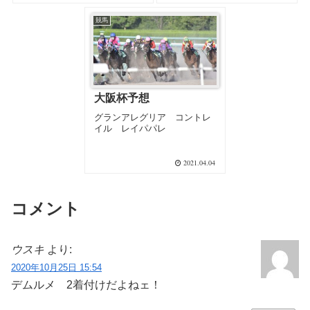
出走も２強の牙城を崩すのは
難しそう。２強以外は甲乙つ
競馬
けがたく？３番手は手広く。
注目は⑰ヴァルコス⑱ウイン
カーネリアンの外枠２頭。
大阪杯予想
グランアレグリア コントレ
イル レイパパレ
2021.04.04
コメント
ウスキ
より:
2020年10月25日 15:54
デムルメ 2着付けだよねェ！