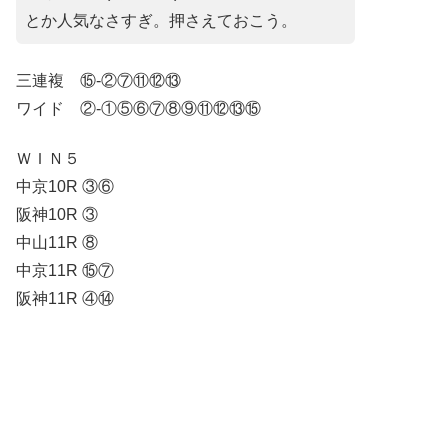
とか人気なさすぎ。押さえておこう。
三連複 ⑮-②⑦⑪⑫⑬
ワイド ②-①⑤⑥⑦⑧⑨⑪⑫⑬⑮
ＷＩＮ５
中京10R ③⑥
阪神10R ③
中山11R ⑧
中京11R ⑮⑦
阪神11R ④⑭