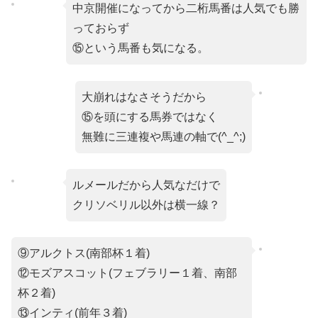
中京開催になってから二桁馬番は人気でも勝
っておらず
⑮という馬番も気になる。
大崩れはなさそうだから
⑮を頭にする馬券ではなく
無難に三連複や馬連の軸で(^_^;)
ルメールだから人気なだけで
クリソベリル以外は横一線？
⑨アルクトス(南部杯１着)
⑫モズアスコット(フェブラリー１着、南部
杯２着)
⑬インティ(前年３着)