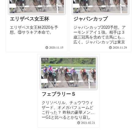
エリザベス女王杯
ジャパンカップ
エリザベス女王杯2020を予
ジャパンカップ2020予想。ア
想。⑬サラキア本命で。
ーモンドアイ１強。相手は３
歳三冠馬を含めて古馬にも手
広く。ジャパンカップは東京
１２Ｒなので注意。
2020.11.15
2020.11.29
競馬
フェブラリーＳ
クリソベリル、チュウワウィ
ザード、オメガパフュームど
こ行った？ 昨秋の豪華メンバ
ーG1と比べるとかなり寂し
い… なんか気分的にも盛り上
2021.02.21
がらな...