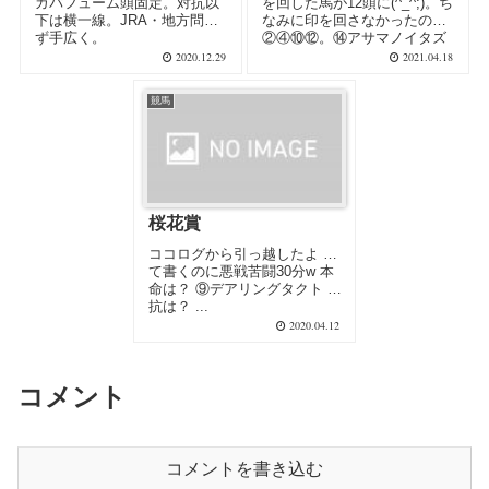
ガパフューム頭固定。対抗以
を回した馬が12頭に(^_^;)。ち
下は横一線。JRA・地方問わ
なみに印を回さなかったのは
ず手広く。
②④⑩⑫。⑭アサマノイタズ
ラ⑥ホーホーレイクが絡めば
2020.12.29
2021.04.18
良いなぁという馬券。
競馬
桜花賞
ココログから引っ越したよ …
て書くのに悪戦苦闘30分w 本
命は？ ⑨デアリングタクト 対
抗は？ ...
2020.04.12
コメント
コメントを書き込む