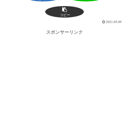
コピー
2021.05.09
スポンサーリンク