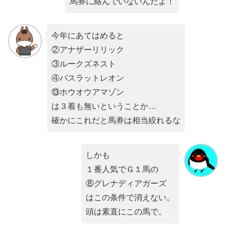
馬券に絡んでいないんだよ！
今年にあてはめると
②アナザーリリック
③ルークズネスト
④バスラットレオン
⑬ホウオウアマゾン
は３着も無いということか…
確かにこれだと馬券は相当絞れるな
しかも
１番人気でＧ１馬の
⑧グレナディアガーズ
はこの条件で消えない。
頭は素直にこの馬で。