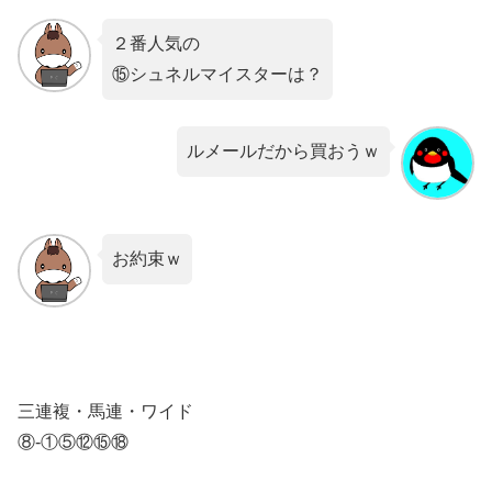
２番人気の
⑮シュネルマイスターは？
ルメールだから買おうｗ
お約束ｗ
三連複・馬連・ワイド
⑧-①⑤⑫⑮⑱