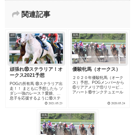
関連記事
娘B
競馬
頑張れ⑱ステラリア！オ
優駿牝馬（オークス）
ークス2021予想
２０２０年優駿牝馬（オーク
ス）予想。POGメンバーから
POGの所有馬 ⑱ステラリア出
⑥リアアメリア⑪リリーピュ
走！！ まともに予想したら ソ
アハート⑱サンクテュエール
ダシ一強のレース？愛娘、愛
が出走。ノーザンファーム４
息子を応援するように⑱ステ
頭に決め手が無く非ノーザンF
ラリアを応援するレースｗ
2021.05.23
2020.05.24
の①デゼル④デアリングタク
トを軸に。本来今日は2級ファ
競馬
イナンシャル・プランニング
技能検定の当日だったが試験
中止のため自宅でまったり観
戦予定(^_^;)。