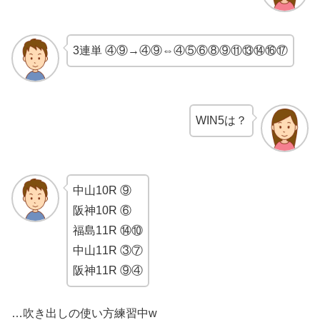
3連単 ④⑨→④⑨⇔④⑤⑥⑧⑨⑪⑬⑭⑯⑰
WIN5は？
中山10R ⑨
阪神10R ⑥
福島11R ⑭⑩
中山11R ③⑦
阪神11R ⑨④
…吹き出しの使い方練習中w