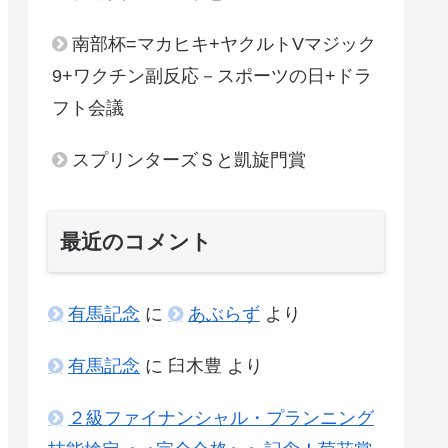
南部杯=マカヒキ+ヤクルトVマジック
9+ワクチン副反応－スポーツの日+ドラ
フト会議
スプリンターズＳと凱旋門賞
最近のコメント
有馬記念
に
あぶらず
より
有馬記念
に
臼木豊
より
２級ファイナンシャル・プランニング