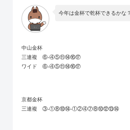
今年は金杯で乾杯できるかな
中山金杯
三連複 ⑥-④⑤⑪⑭⑯⑰
ワイド ⑥-④⑤⑪⑭⑯⑰
京都金杯
三連複 ③-①⑧⑩⑭-①②④⑦⑧⑩⑫⑬⑭