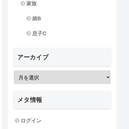
家族
娘B
息子C
アーカイブ
メタ情報
ログイン