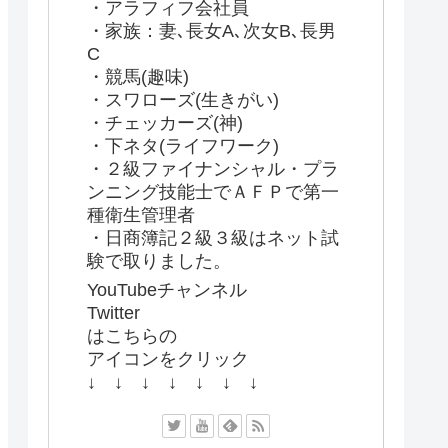
・アラフィフ会社員
・家族：妻､長女A､次女B､長男
C
・競馬(趣味)
・スワローズ(生きがい)
・チェッカーズ(神)
・下ネタ(ライフワーク)
・２級ファイナンシャル・プラ
ンニング技能士でＡＦＰで第一
種衛生管理者
・日商簿記２級３級はネット試
験で取りました。
YouTubeチャンネル
Twitter
はこちらの
アイコンをクリック
↓ ↓ ↓ ↓ ↓ ↓ ↓