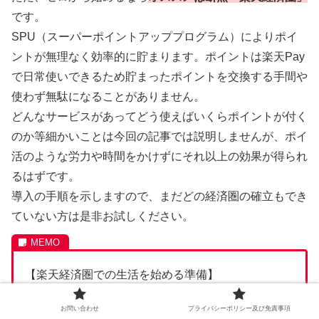
です。
SPU（スーパーポイントアッププログラム）によりポイ
ントが無理なく効率的に貯まります。ポイントは楽天Pay
で日常使いできるため貯まったポイントを交換する手間や
使わず無駄になることがありません。
どんなサービスがあってどう使えばいくらポイントが付く
のか等細かいことは今回の記事では説明しませんが、ポイ
活のような労力や時間をかけずにそれ以上の効果が得られ
るはずです。
導入の手順を示しますので、まだどの経済圏の確立もでき
ていない方は是非お試しください。
【楽天経済圏での生活を始める準備】
1.楽天会員になる
お問い合わせ
プライバシーポリシー及び免責事項