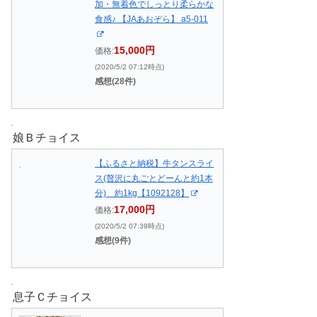
加・無着色でしっとり柔らかな
食感♪ 【JAあおぞら】 a5-011
15,000円
価格:
(2020/5/2 07:12時点)
感想(28件)
娘Ｂチョイス
【ふるさと納税】牛タンスライ
ス(贅沢に丸ごとどーんと約1本
分) 約1kg【1092128】
17,000円
価格:
(2020/5/2 07:39時点)
感想(9件)
息子Ｃチョイス