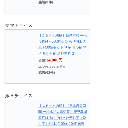
感想(0件)
ママチョイス
【ふるさと納税】博多若杉 牛も
つ鍋(4～5人前)と訳あり明太切
れ子500gセット 博多 もつ鍋 辛
子明太子 鍋 送料無料
14,000円
価格:
(2020/5/2 07:34時点)
感想(62件)
娘Ａチョイス
【ふるさと納税】【日本農業新
聞 一村逸品大賞受賞】鹿児島県
産紅はるかで作った干し芋＜熟
し芋＞計1kg(100g×10袋)無添