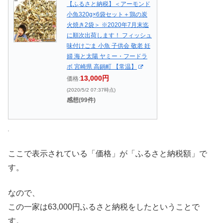
【ふるさと納税】＜アーモンド
小魚320g×6袋セット＋鶏の炭
火焼き2袋＞ ※2020年7月末迄
に順次出荷します！ フィッシュ
味付けごま 小魚 子供会 敬老 妊
婦 海と太陽 ヤミー・フードラ
ボ 宮崎県 高鍋町 【常温】
13,000円
価格:
(2020/5/2 07:37時点)
感想(99件)
ここで表示されている「価格」が「ふるさと納税額」で
す。
なので、
この一家は63,000円ふるさと納税をしたということで
す。