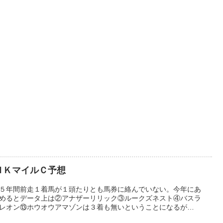
ＨＫマイルＣ予想
５年間前走１着馬が１頭たりとも馬券に絡んでいない。今年にあ
めるとデータ上は②アナザーリリック③ルークズネスト④バスラ
レオン⑬ホウオウアマゾンは３着も無いということになるが…