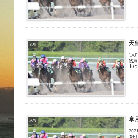
天
競馬
◎①
然買
ドは
皐
競馬
20
を回