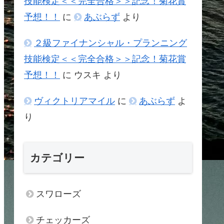
技能検定＜＜完全合格＞＞記念！菊花賞
予想！！
に
あぶらず
より
２級ファイナンシャル・プランニング
技能検定＜＜完全合格＞＞記念！菊花賞
予想！！
に
ウスキ
より
ヴィクトリアマイル
に
あぶらず
よ
り
カテゴリー
スワローズ
チェッカーズ