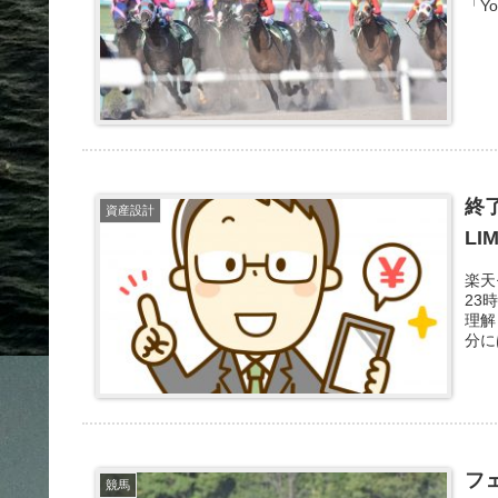
「Y
終了
資産設計
L
楽天
23
理解
分に
リッ
フ
競馬