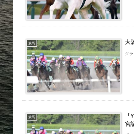
大
競馬
グラ
「
競馬
宮