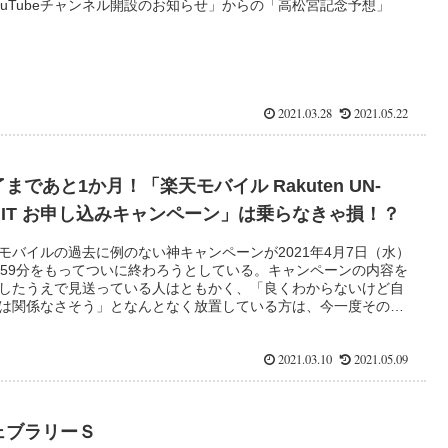
ouTubeチャンネル開設のお知らせ」からの「高松宮記念予想」
2021.03.28
2021.05.22
まであと1か月！「楽天モバイル Rakuten UN-
IMIT お申し込みキャンペーン」は乗らなきゃ損！？
モバイルの過去に例のない神キャンペーンが2021年4月7日（水）
時59分をもってついに終わろうとしている。キャンペーンの内容を
したうえで見送っている人はともかく、「良くわからないけど自
は関係なさそう」となんとなく放置している方は、今一度そのメ
トを確認し検討してみてほしい。
2021.03.10
2021.05.09
ェブラリーＳ