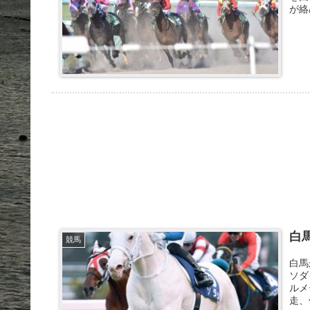
が絡
白
競馬
白馬
ソダ
ルメ
走、