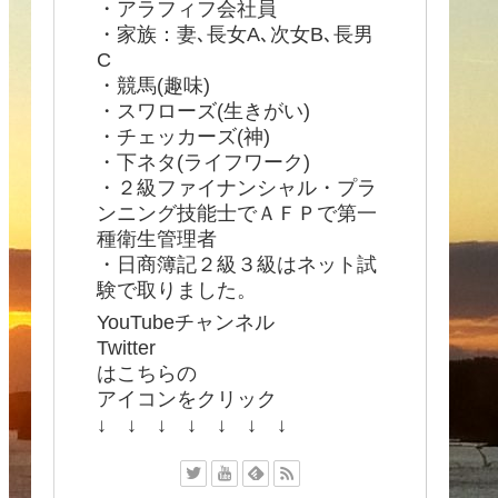
・アラフィフ会社員
・家族：妻､長女A､次女B､長男
C
・競馬(趣味)
・スワローズ(生きがい)
・チェッカーズ(神)
・下ネタ(ライフワーク)
・２級ファイナンシャル・プラ
ンニング技能士でＡＦＰで第一
種衛生管理者
・日商簿記２級３級はネット試
験で取りました。
YouTubeチャンネル
Twitter
はこちらの
アイコンをクリック
↓ ↓ ↓ ↓ ↓ ↓ ↓