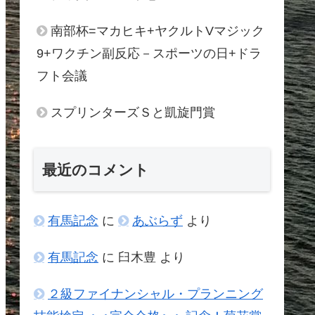
南部杯=マカヒキ+ヤクルトVマジック
9+ワクチン副反応－スポーツの日+ドラ
フト会議
スプリンターズＳと凱旋門賞
最近のコメント
有馬記念
に
あぶらず
より
有馬記念
に
臼木豊
より
２級ファイナンシャル・プランニング