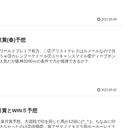
2021.05.09
皇賞(春)予想
ワールドプレミア有力、〇②アリストテレスはルメールなので当
うｗ③カレンブーケドール⑦ユーキャンスマイル⑫ディープボン
人気だが阪神3200ｍの条件で力が発揮できるか？
2021.05.02
月賞とWIN５予想
21皐月賞予想。大混戦で印を回した馬が12頭に(^_^;)。ちなみに印
さなかったのは②④⑩⑫。⑭アサマノイタズラ⑥ホーホーレイク