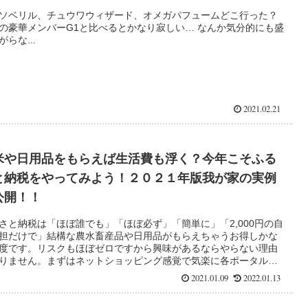
ソベリル、チュウワウィザード、オメガパフュームどこ行った？
の豪華メンバーG1と比べるとかなり寂しい… なんか気分的にも盛
がらな...
2021.02.21
米や日用品をもらえば生活費も浮く？今年こそふる
と納税をやってみよう！２０２１年版我が家の実例
公開！！
さと納税は「ほぼ誰でも」「ほぼ必ず」「簡単に」「2,000円の自
担だけで」結構な農水畜産品や日用品がもらえちゃうお得しかな
度です。リスクもほぼゼロですから興味があるならやらない理由
りません。まずはネットショッピング感覚で気楽に各ポータルサ
を眺めてみてはいかがでしょうか。
2021.01.09
2022.01.13