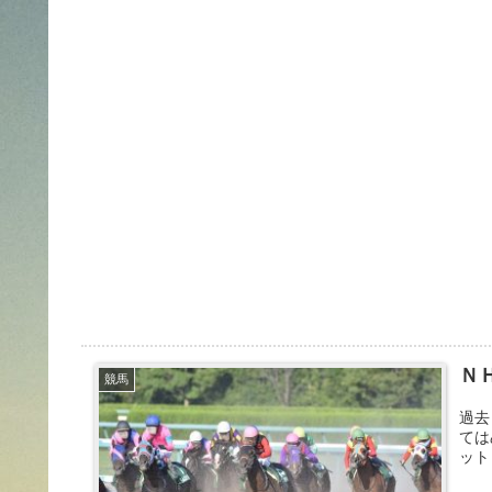
Ｎ
競馬
過去
ては
ット