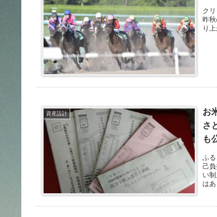
クリ
昨秋
り上
お
資産設計
さ
も
ふる
己負
い制
はあ
イト