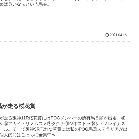
めば良いなぁという馬券。
2021.04.18
馬が走る桜花賞
が走る阪神11R桜花賞にはPOGメンバーの所有馬５頭が出走。④
シ⑤アカイトリノムスメ⑦ククナ⑪ジネストラ⑱サトノレイナス
ール。そして阪神9R忘れな草賞には私のPOG馬⑤ステラリアが出
個人的にはこっちに全集中ｗ