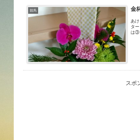
金杯
競馬
あけ
ター
は③
スポ